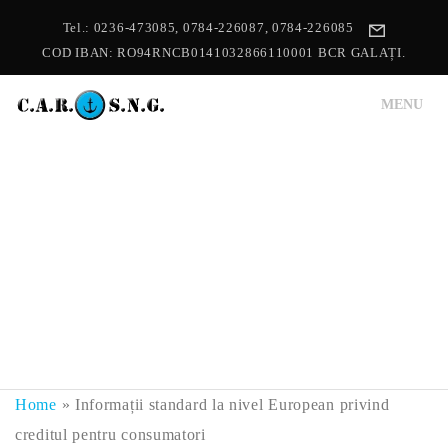
Tel.: 0236-473085, 0784-226087, 0784-226085
COD IBAN: RO94RNCB0141032866110001 BCR GALAȚI.
MENU
Home
»
Informații standard la nivel European privind
creditul pentru consumatori