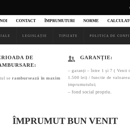
mut Bun Venit
NOI
CONTACT
ÎMPRUMUTURI
NORME
CALCULAT
CIALE
LEGISLAȚIE
TIPIZATE
POLITICA DE CONF
ERIOADA DE
GARANȚIE:
AMBURSARE:
– garanți – între 1 și 7 ( Venit
1.500 lei) / functie de valoarea
tul se
rambursează în maxim
imprumutului;
– fond social propriu.
ÎMPRUMUT BUN VENIT