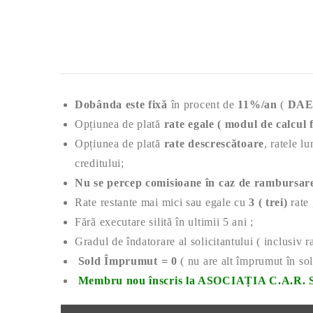
Dobânda este fixă
în procent de
11%/an
(
DAE 
Opțiunea de plată
rate egale ( modul de calcul 
Opțiunea de plată
rate descrescătoare
, ratele l
creditului;
Nu se percep comisioane în caz de rambursare
Rate restante mai mici sau egale cu
3 ( trei)
rate
Fără executare silită în ultimii 5 ani ;
Gradul de îndatorare al solicitantului ( inclusiv
Sold Împrumut = 0
( nu are alt împrumut în
Membru nou înscris la ASOCIAȚIA C.A.R.