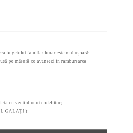
carea bugetului familiar lunar este mai ușoară;
 redusă pe măsură ce avansezi în rambursarea
leta cu venitul unui codebitor;
VAL GALAȚI );