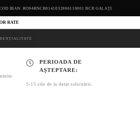
COD IBAN: RO94RNCB0141032866110001 BCR GALAȚI.
OR RATE
IDENȚIALITATE
PERIOADA DE
AŞTEPTARE:
 minim
5-15 zile de la datat solicitării.