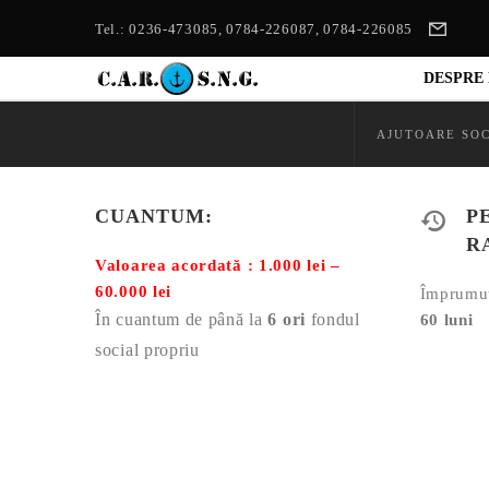
Tel.: 0236-473085, 0784-226087, 0784-226085
Home
»
Împrumuturi
»
Impru
DESPRE 
AJUTOARE SO
CUANTUM:
P
R
Valoarea acordată : 1.000 lei –
60.000 lei
Împrumu
În cuantum de până la
6 ori
fondul
60 luni
social propriu