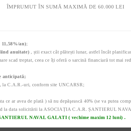
ÎMPRUMUT ÎN SUMĂ MAXIMĂ DE 60.000 LEI
11,58%/an)
;
fiind anuitate)
, știi exact cât plătești lunar, astfel încât planifi
unare scad treptat, ceea ce îți oferă o sarcină financiară tot mai
 anticipată;
 , la C.A.R.-uri, conform site UNCARSR;
 rata ce ar avea de plată ) să nu depăşească 40% (se va putea comp
 sold la data solicitării la ASOCIAȚIA C.A.R. ȘANTIERUL NA
 SANTIERUL NAVAL GALATI ( vechime maxim 12 luni) .